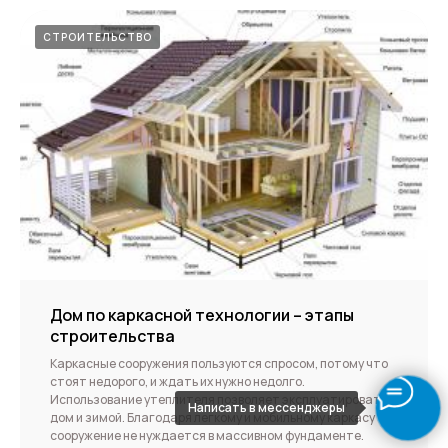
СТРОИТЕЛЬСТВО
Дом по каркасной технологии – этапы
строительства
Каркасные сооружения пользуются спросом, потому что
стоят недорого, и ждать их нужно недолго.
Использование утеплителя позволяет эксплуатировать
Написать в мессенджеры
дом и зимой. Благодаря легкому и мобильному каркасу
сооружение не нуждается в массивном фундаменте.