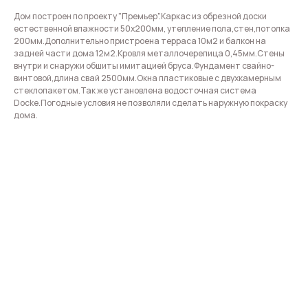
Дом построен по проекту "Премьер".Каркас из обрезной доски
естественной влажности 50х200мм, утепление пола,стен,потолка
200мм.Дополнительно пристроена терраса 10м2 и балкон на
задней части дома 12м2.Кровля металлочерепица 0,45мм.Стены
внутри и снаружи обшиты имитацией бруса.Фундамент свайно-
винтовой,длина свай 2500мм.Окна пластиковые с двухкамерным
стеклопакетом.Так же установлена водосточная система
Docke.Погодные условия не позволяли сделать наружную покраску
дома.