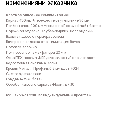
изменениями заказчика
Краткое описание комплектации:
Каркас-150 мм +перекрестное утепление 50 мм
Пол/потолок-200 мм утепление Rockwool лайт баттс
Наружная отделка-Хауберк кирпич Шотландский
Входная дверь с терморазрывом
Внутрення отделка стен-имитация бруса
Потолок-вагонка
Пол первого этажа-фанера 20 мм
Окна ПВХ, профиль КВЕ двухкамерный стеклопакет
Водосточная система Docke
Кровля Металл Профиль 0,5 мм цвет 7024
Снегозадержатели
Фундамент-ж/б сваи
Обработка всего каркаса-Неомид 430
PS: Так же строим по индивидуальным проектам