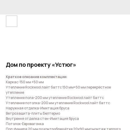
Дом по проекту «Устюг»
Краткое описание комплектации:
Каркас-150 мм +50 мм
Утепление Rockwool лайт баттс 150 мм+50 мм перекрёстное
утепление
Утепление пола-200 мм утепление Rockwool лайт баттс
Утепление потолка-200 мм утепление Rockwool лайт баттс
Наружная отделка-Имитация бруса
Ветрозащита-плиты Белтермо
Внутрення отделка стен-Имитация бруса
Потолок-Евровагонка
Пол-фанера 20 мм по контробрешётке 20х90 мм+монтаж теплого