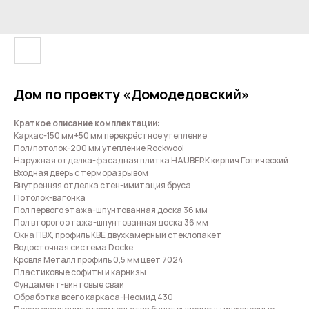
Дом по проекту «Домодедовский»
Краткое описание комплектации:
Каркас-150 мм+50 мм перекрёстное утепление
Пол/потолок-200 мм утепление Rockwool
Наружная отделка-фасадная плитка HAUBERK кирпич Готический
Входная дверь с терморазрывом
Внутренняя отделка стен-имитация бруса
Потолок-вагонка
Пол первого этажа-шпунтованная доска 36 мм
Пол второго этажа-шпунтованная доска 36 мм
Окна ПВХ, профиль КВЕ двухкамерный стеклопакет
Водосточная система Docke
Кровля Металл профиль 0,5 мм цвет 7024
Пластиковые софиты и карнизы
Фундамент-винтовые сваи
Обработка всего каркаса-Неомид 430