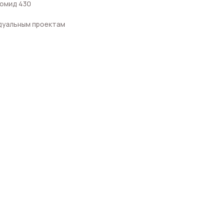
еомид 430
идуальным проектам