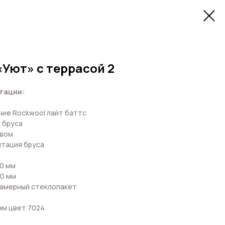
«Уют» с террасой 2
тации:
ие Rockwool лайт баттс
 бруса
ывом
итация бруса
0 мм
20 мм
камерный стеклопакет
мм цвет 7024