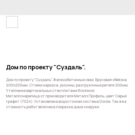
Дом по проекту "Суздаль".
Дом по проекту "Суздаль". Железобетонные сваи. Брусовая обвязка
200х200мм. Стойки каркаса, укосины, разгрузочные ригеля 200мм.
Утепление вертикальных стен плитами Rockwool.
Металлочерепица от производителя Металл Профиль, цвет Серый
графит (7024). Установлена водосточная система Docke. Так же в
стоимость работ включена покраска дома снаружи.