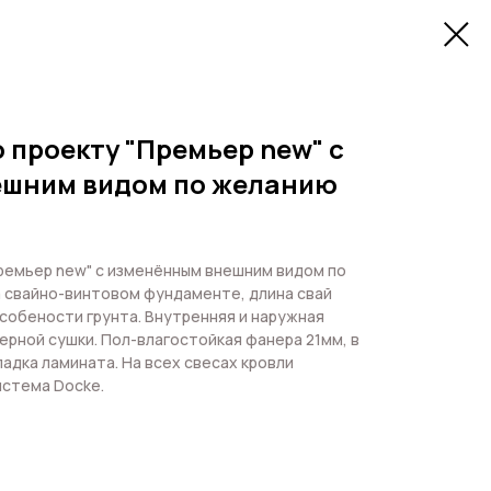
 проекту "Премьер new" с
ешним видом по желанию
ремьер new" с изменённым внешним видом по
а свайно-винтовом фундаменте, длина свай
особености грунта. Внутренняя и наружная
ерной сушки. Пол-влагостойкая фанера 21мм, в
адка ламината. На всех свесах кровли
истема Docke.