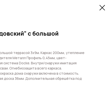
довский" с большой
ольшой террасой 3х9м. Каркас 200мм, утепление
одителя Металл Профиль 0,45мм, цвет-
я система Docke. Внутри/снаружи имитация
сваи. Огнебиозащита всего каркаса.
Покраска дома снаружи включена в стоимость.
ая доска 36мм. Дополнительная обрешётка под