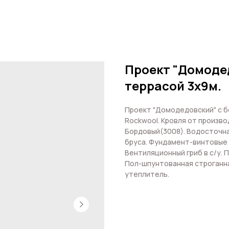
Проект "Домоде
террасой 3х9м.
Проект "Домодедовский" с б
Rockwool. Кровля от произв
Бордовый(3008). Водосточна
бруса. Фундамент-винтовые 
Вентиляционный гриб в с/у. 
Пол-шпунтованная строганн
утеплитель.