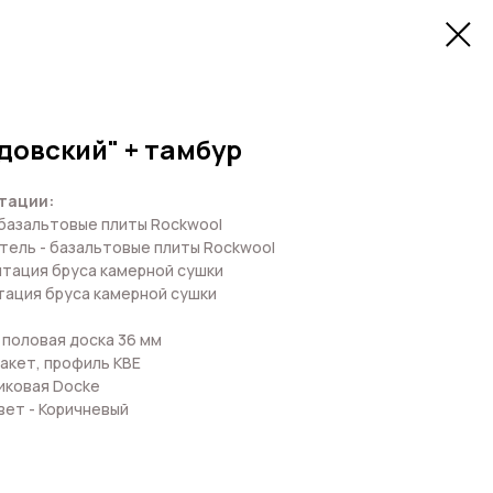
довский" + тамбур
тации:
 базальтовые плиты Rockwool
тель - базальтовые плиты Rockwool
тация бруса камерной сушки
тация бруса камерной сушки
половая доска 36 мм
акет, профиль КВЕ
иковая Docke
вет - Коричневый